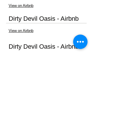
View on Airbnb
Dirty Devil Oasis - Airbnb
View on Airbnb
Dirty Devil Oasis - Airbnb
View on Prime Properties
Stadtamt:
Postfach 127
30 South Hwy. 95
Hanksville, UT84734
435.542.3451