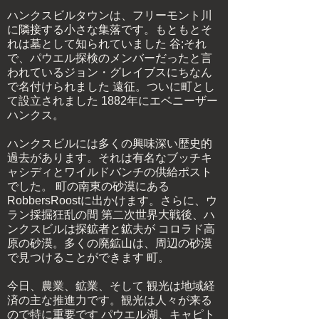
ハンクスビルタウンは、フリーモント川
に隣接する小さな集落です。もともとそ
れは墓として知られていました
谷;それ
で、パウエル探検のメンバーだったと言
われているジョン・グレイブスにちなん
で名付けられました
遠征。ついに町とし
て設立されました
1882年にエベニーザー
ハンクス。
ハンクスビルには多くの興味深い歴史的
過去があります。それは有名なブッチキ
ャシディとワイルドバンチの供給ポスト
でした。
町の南東の砂漠にある
RobbersRoostに出かけます。さらに、ウ
ラン採掘狂乱の間
第二次世界大戦後、ハ
ンクスビルは探鉱者と鉱夫が
コロラド高
原の砂漠。多くの廃鉱山は、周辺の砂漠
で見つけることができます
町。
今日、農業、鉱業、そして
観光は地域経
済の主な推進力です。観光は人々が来る
ので特に重要です
パウエル湖、キャピト