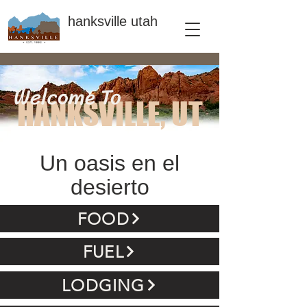
hanksville utah
Welcome To
HANKSVILLE, UT
Un oasis en el
desierto
FOOD
FUEL
LODGING