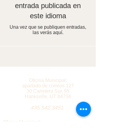
entrada publicada en
este idioma
Una vez que se publiquen entradas,
las verás aquí.
Oficina Municipal:
apartado de correos 127
30 Carretera Sur. 95
Hanksville, UT 84734
435.542.3451
Oficina Municipal:
apartado de correos 127
30 Carretera Sur. 95